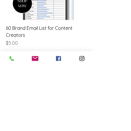
60 Brand Email List for Content
Creators
価格
$5.00
FOR EXCLUSIVE UPDATES
Subscribe to our newsletter
Enter your email
here
Sign Up