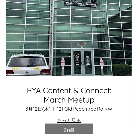
RYA Content & Connect:
March Meetup
3月12日(木)
121 Old Peachtree Rd NW
もっと見る
詳細