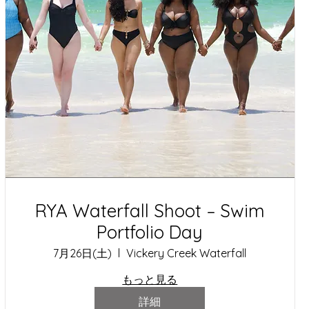
RYA Waterfall Shoot – Swim
Portfolio Day
7月26日(土)
Vickery Creek Waterfall
もっと見る
詳細