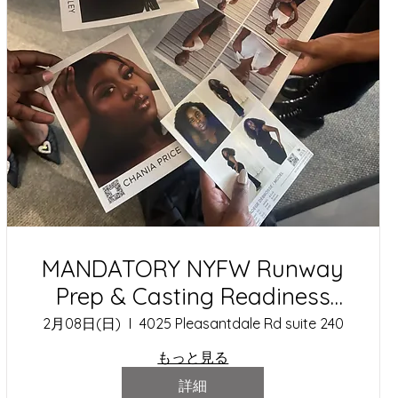
MANDATORY NYFW Runway
Prep & Casting Readiness
Workshop
2月08日(日)
4025 Pleasantdale Rd suite 240
もっと見る
詳細