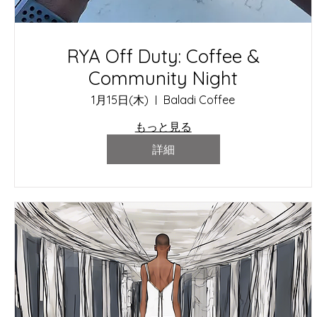
RYA Off Duty: Coffee &
Community Night
1月15日(木)
Baladi Coffee
もっと見る
詳細